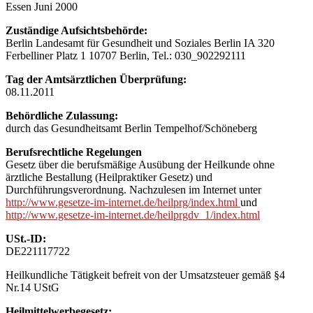
Essen Juni 2000
Zuständige Aufsichtsbehörde:
Berlin Landesamt für Gesundheit und Soziales Berlin IA 320
Ferbelliner Platz 1 10707 Berlin, Tel.: 030_902292111
Tag der Amtsärztlichen Überprüfung:
08.11.2011
Behördliche Zulassung:
durch das Gesundheitsamt Berlin Tempelhof/Schöneberg
Berufsrechtliche Regelungen
Gesetz über die berufsmäßige Ausübung der Heilkunde ohne
ärztliche Bestallung (Heilpraktiker Gesetz) und
Durchführungsverordnung. Nachzulesen im Internet unter
http://www.gesetze-im-internet.de/heilprg/index.html
und
http://www.gesetze-im-internet.de/heilprgdv_1/index.html
USt.-ID:
DE221117722
Heilkundliche Tätigkeit befreit von der Umsatzsteuer gemäß §4
Nr.14 UStG
Heilmittelwerbegesetz: