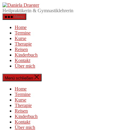
Zum
Daniela
Inhalt
Draeger
Heilpraktikerin & Gymnastiklehrerin
springen
Menü
Home
Termine
Kurse
Therapie
Reisen
Kinderbuch
Kontakt
Über mich
Menü schließen
Home
Termine
Kurse
Therapie
Reisen
Kinderbuch
Kontakt
Über mich