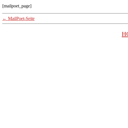
[mailpoet_page]
←
MailPoet-Seite
H