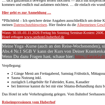
… dich ganzheitlich bewegen lernen möchtest — auch mit körperlic
kommen und endlich mal aufatmen möchtest. … dir einfach ein wun
Hier geht es zur Anmeldung …
*Pflichtfeld – Ich speichere deine Angaben ausschließlich um deine K
meinen
Datenschutzhinweisen
. Hier findest du die
Allgemeinen Gesc
Wann: 30.10.-01.11.2026 Freitag bis Sonntag Seminar-Kosten: 260€. 
Hotel erfragen
www.seehotel-huberhof.de
Meine Yoga -Kurse (auch an den Reise-Wochenenden), sind
Abs.4 Nr.1 SGB V kann der Kurs von Deiner Krankenkasse
Wenn Du dazu Fragen hast, schaue hier:
https://daniela-d
Verpflegung:
2 Gänge Menü am Freitagabend, Samstag Frühstück, Mittags
Sauna Nutzung inkl.
zuzüglich Leihgebühr für Fahrräder, Kanu, Kanadier
bei Interesse kannst du bei mir eine Shiatsu-Behandlung dazu
Das Hotel ist sehr Verkehrsgünstig gelegen. Vom Bahnhof Seehausen (
Reiseimpressionen vom Huberhof