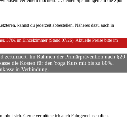
wusstsein verfeinern möchtest. … deinen Spannungen auf die Spur
tzteren, kannst du jederzeit abbestellen. Näheres dazu auch in
, 370€ im Einzelzimmer (Stand 07/26). Aktuelle Preise bitte im
d zertifiziert. Im Rahmen der Primärprävention nach §20
asse die Kosten für den Yoga Kurs mit bis zu 80%.
enkasse in Verbindung.
 lohnt sich. Gerne vermittele ich auch Fahrgemeinschaften.