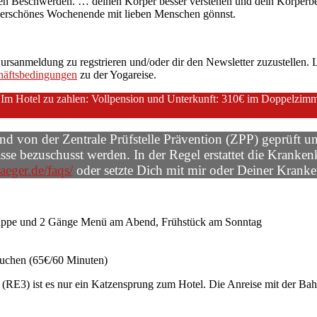
hen Beschwerden. … deinen Körper besser verstehen und dein Körperbe
derschönes Wochenende mit lieben Menschen gönnst.
ursanmeldung zu regstrieren und/oder dir den Newsletter zuzustellen. Le
häftsbedingungen
zu der Yogareise.
Im Hotel zu zahlen: Vollpension und Unterkunft: 310€ im Doppelzimmer
 von der Zentrale Prüfstelle Prävention (ZPP) geprüft un
 bezuschusst werden. In der Regel erstattet die Krankenk
raeger.de/faqs/
oder setzte Dich mit mir oder Deiner Krank
suppe und 2 Gänge Menü am Abend, Frühstück am Sonntag
 buchen (65€/60 Minuten)
RE3) ist es nur ein Katzensprung zum Hotel. Die Anreise mit der Bahn