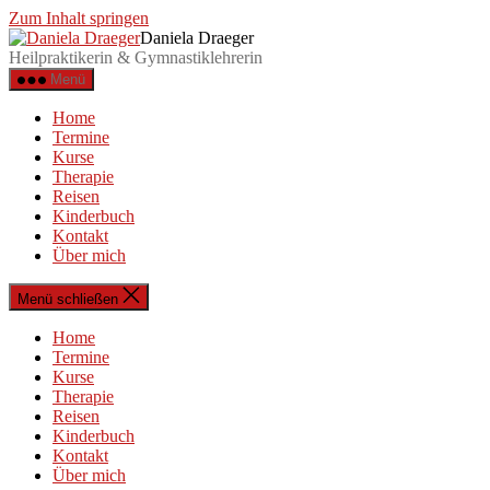
Zum Inhalt springen
Daniela Draeger
Heilpraktikerin & Gymnastiklehrerin
Menü
Home
Termine
Kurse
Therapie
Reisen
Kinderbuch
Kontakt
Über mich
Menü schließen
Home
Termine
Kurse
Therapie
Reisen
Kinderbuch
Kontakt
Über mich